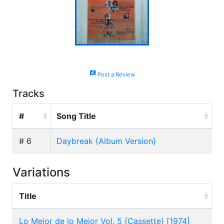
rate_review
Post a Review
Tracks
#
Song Title
# 6
Daybreak {Album Version}
Variations
Title
Lo Mejor de lo Mejor Vol. 5 {Cassette} [1974]